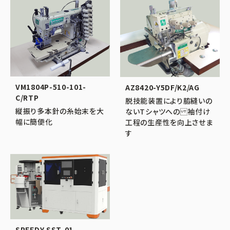
VM1804P-510-101-
AZ8420-Y5DF/K2/AG
C/RTP
脱技能装置により脇縫いの
縦振り多本針の糸始末を大
ないTシャツへの 袖付け
幅に簡便化
工程の生産性を向上させま
す
SPEEDY SST-01