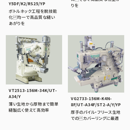
Y5DF/K2/RS25/YP
りを
ボトルネック工程を脱技能
化 均一で高品質な縫い
あがりを
VT2513-156M-34K/UT-
A34/Y
VG2733-156M-K4N-
薄い生地から厚物まで簡単
8F/UT-A34F/ST2-A/Y/YP
縫製広く使えて高効率
厚手のパイル・フリース生地
での カバーリングに最適