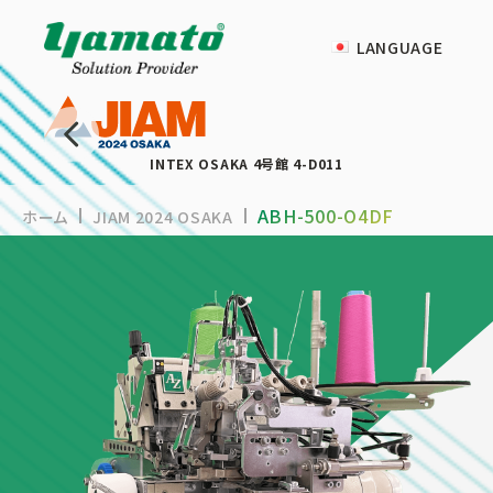
LANGUAGE
INTEX OSAKA 4号館 4-D011
ABH-500-O4DF
ホーム
JIAM 2024 OSAKA