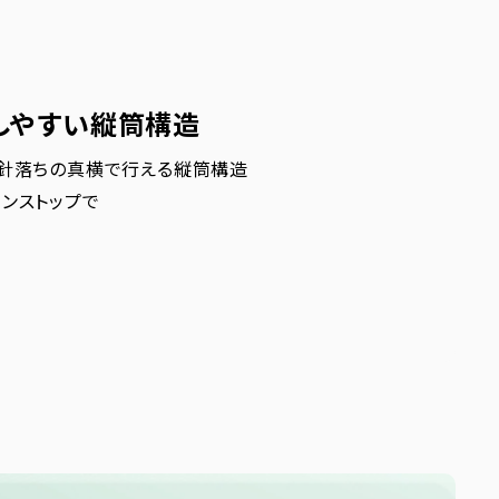
しやすい縦筒構造
を針落ちの真横で行える縦筒構造
ンストップで