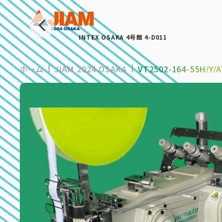
INTEX OSAKA 4号館 4-D011
ホーム
JIAM 2024 OSAKA
VT2502-164-55H/Y/