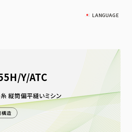
LANGUAGE
55H/Y/ATC
本糸 縦筒偏平縫いミシン
筒構造