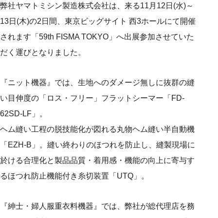
弊社ヤマトミシン製造株式会社は、来る11月12日(水)～
13日(木)の2日間、東京ビッグサイト 西3ホールにて開催
されます「59th FISMA TOKYO」へ出展参加させていた
だく運びとなりました。
『ニット機器』では、生地へのダメージ無しに抜群の縫
い目伸度の「ロス・フリー」フラットシーマー「FD-
62SD-LF」。
ヘム縫い工程の脱技能化が図れる丸物ヘム縫い半自動機
「EZH-B」。縫い終わりのほつれを防止し、縫製現場に
於ける合理化と製品品質・着用感・機能の向上に寄与す
るほつれ防止機能付き糸切装置「UTQ」。
『紳士・婦人服重衣料機器』では、弊社が総代理店を務