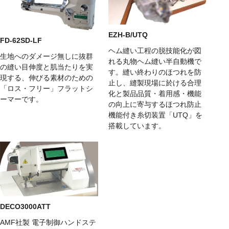
EZH-B/UTQ
FD-62SD-LF
ヘム縫い工程の脱技能化が図
生地へのダメージ無しに抜群
れる丸物ヘム縫い半自動機で
の縫い目伸度と肌当たりを実
す。縫い終わりのほつれを防
現する、伸びる素材のための
止し、縫製現場に於ける合理
「ロス・フリー」フラットシ
化と製品品質・着用感・機能
ーマーです。
の向上に寄与するほつれ防止
機能付き糸切装置「UTQ」を
搭載しています。
DECO3000ATT
AMF社製 電子制御ハンドステ