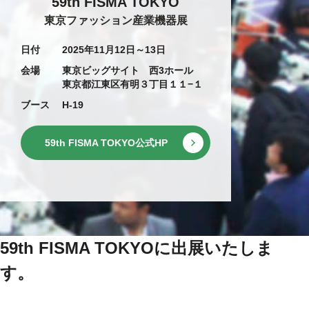
59th FISMA TOKYO
東京ファッション産業機器展
日付
2025年11月12日～13日
会場
東京ビッグサイト 西3ホール
東京都江東区有明３丁目１１−１
ブース
H-19
59th FISMA TOKYO公式HP
59th FISMA TOKYOに出展いたしま
す。